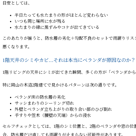
目安としては、
半日たっても水たまりの形がほとんど変わらない
いつも同じ場所に水が残る
水たまりの縁に黒ずみやコケが出てきている
このあたりが揃うと、防水層の劣化＋勾配不良のセットで雨漏りリス
悪くなります。
1階天井のシミやカビ…それは本当にベランダが原因なのか？
1階リビングの天井にシミが出てきた瞬間、多くの方が「ベランダか
特に岡山の木造2階建てで見かけるパターンは次の通りです。
ベランダ床の防水層の劣化
サッシまわりのシーリング切れ
外壁とベランダ立ち上がりの取り合い部のひび割れ
手すりや笠木（腰壁の天端）からの浸水
セルフチェックとしては、1階のシミ位置と、2階のベランダや窓の
合、防水層だけ直しても雨漏りが止まらない可能性があります。