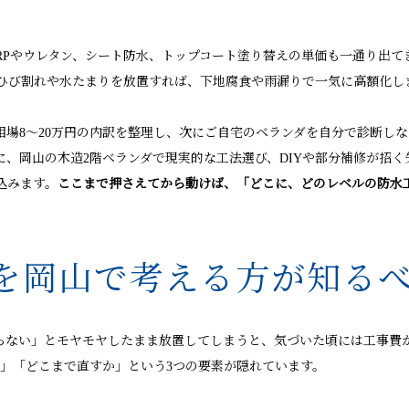
FRPやウレタン、シート防水、トップコート塗り替えの単価も一通り出て
ひび割れや水たまりを放置すれば、下地腐食や雨漏りで一気に高額化し
場8〜20万円の内訳を整理し、次にご自宅のベランダを自分で診断しな
、岡山の木造2階ベランダで現実的な工法選び、DIYや部分補修が招
込みます。
ここまで押さえてから動けば、「どこに、どのレベルの防水
を岡山で考える方が知るべ
らない」とモヤモヤしたまま放置してしまうと、気づいた頃には工事費
合」「どこまで直すか」という3つの要素が隠れています。