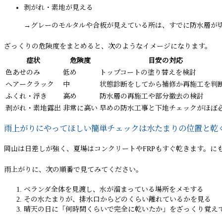
剥がれ・素地が見える
→グレーのモルタルや合板が見えている所は、すでに防水層が
ざっくりの危険度をまとめると、次のようなイメージになります。
症状
危険度
目安の対応
色あせのみ
低め
トップコートの塗り替えを検討
ヘアークラック
中
状態診断をしてから補修か再施工を判
ふくれ・浮き
高め
防水層の再施工や部分撤去の検討
剥がれ・素地露出
非常に高い
早めの防水工事と下地チェックがほぼ
雨上がりにやってほしい簡単チェックは水たまりの位置と乾
岡山は日差しが強く、夏場はコンクリートやFRPもすぐ乾きます。に
雨上がりに、次の順番で見てみてください。
ベランダ全体を見渡し、水が溜まっている場所をメモする
その水たまりが、排水口からどのくらい離れているかを見る
晴天の日に「何時間くらいで完全に乾いたか」をざっくり覚え