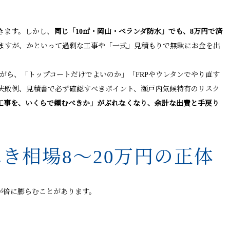
きます。しかし、
同じ「10㎡・岡山・ベランダ防水」でも、8万円で済
ますが、かといって過剰な工事や「一式」見積もりで無駄にお金を出
がら、「トップコートだけでよいのか」「FRPやウレタンでやり直す
く失敗例、見積書で必ず確認すべきポイント、瀬戸内気候特有のリスク
工事を、いくらで頼むべきか」がぶれなくなり、余計な出費と手戻り
き相場8〜20万円の正体
が倍に膨らむことがあります。