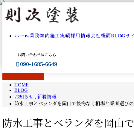
ブ
ホーム
業務案内
施工実績
採用情報
会社概要
BLOG
サ
ロ
お問い合わせはこちら
グ
090-1685-6649
BLOG
HOME
BLOG
メールフォーム
お知らせ
,
新着情報
防水工事とベランダを岡山で後悔なく相場と業者選びの
防水工事とベランダを岡山