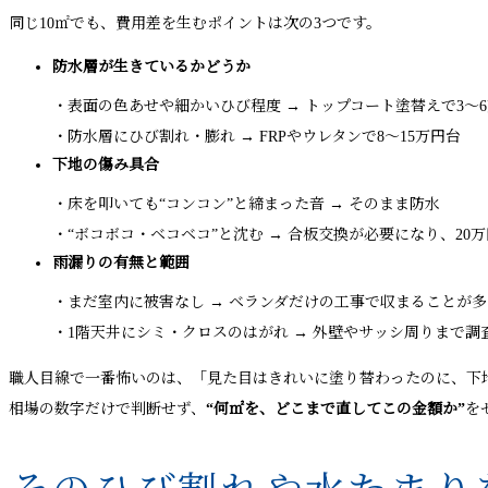
同じ10㎡でも、費用差を生むポイントは次の3つです。
防水層が生きているかどうか
・表面の色あせや細かいひび程度 → トップコート塗替えで3〜
・防水層にひび割れ・膨れ → FRPやウレタンで8〜15万円台
下地の傷み具合
・床を叩いても“コンコン”と締まった音 → そのまま防水
・“ボコボコ・ベコベコ”と沈む → 合板交換が必要になり、20
雨漏りの有無と範囲
・まだ室内に被害なし → ベランダだけの工事で収まることが多
・1階天井にシミ・クロスのはがれ → 外壁やサッシ周りまで調
職人目線で一番怖いのは、「見た目はきれいに塗り替わったのに、下
相場の数字だけで判断せず、
“何㎡を、どこまで直してこの金額か”
を