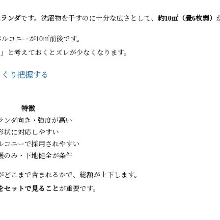
ベランダ
です。洗濯物を干すのに十分な広さとして、
約10㎡（畳6枚弱）
バルコニーが10㎡前後です。
用」と考えておくとズレが少なくなります。
っくり把握する
特徴
ランダ向き・強度が高い
形状に対応しやすい
ルコニーで採用されやすい
護のみ・下地健全が条件
がどこまで含まれるかで、総額が上下します。
をセットで見ること
が重要です。