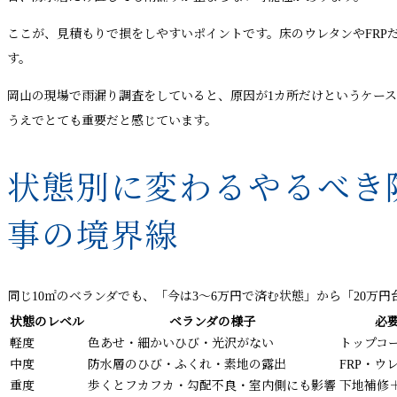
ここが、見積もりで損をしやすいポイントです。床のウレタンやFR
す。
岡山の現場で雨漏り調査をしていると、原因が1カ所だけというケー
うえでとても重要だと感じています。
状態別に変わるやるべき
事の境界線
同じ10㎡のベランダでも、「今は3〜6万円で済む状態」から「20
状態のレベル
ベランダの様子
必
軽度
色あせ・細かいひび・光沢がない
トップコ
中度
防水層のひび・ふくれ・素地の露出
FRP・ウ
重度
歩くとフカフカ・勾配不良・室内側にも影響
下地補修