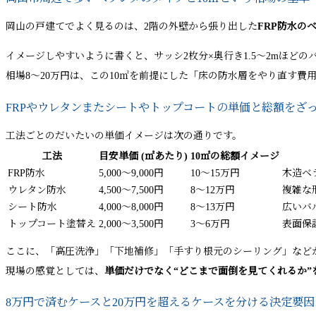
岡山の戸建てでよく見るのは、2階の外壁から張り出した
FRP防水の
イメージしやすいように書くと、サッシ2枚分×奥行き1.5〜2mほどの
相場8〜20万円は、この10㎡を前提にした「床の防水層をやり直す費
FRPやウレタンまたシートやトップコートの単価と総額をざ
工法ごとのだいたいの単価イメージは次の通りです。
工法
目安単価 (㎡あたり)
10㎡の総額イメージ
FRP防水
5,000〜9,000円
10〜15万円
木造ベ
ウレタン防水
4,500〜7,500円
8〜12万円
複雑な
シート防水
4,000〜8,000円
8〜13万円
広いバ
トップコート塗替え
2,000〜3,500円
3〜6万円
表面保
ここに、「高圧洗浄」「下地補修」「手すり根元のシーリング」など
現場の感覚としては、
単価だけでなく“どこまで面倒を見てくれるか”
8万円で済むケースと20万円を超えるケースを分ける決定要因