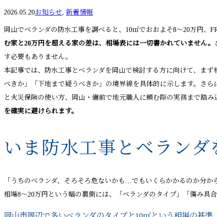
2026.05.20
お知らせ
,
新着情報
岡山でベランダの防水工事を調べると、10㎡でおおよそ8〜20万円、
む家と20万円を超える家の差は、相場表には一切書かれていません。
す必要もありません。
本記事では、防水工事とベランダを岡山で検討する方に向けて、まず相
べきか」「下地まで疑うべきか」の境界線を具体的に示します。さらに
と火災保険の使い方、岡山・備前で地元職人に頼む際の実務まで踏み
を確実に避けられます。
いま防水工事とベランダ
「うちのベランダ、そろそろ危ないかも…でもいくらかかるのか分か
相場8〜20万円という幅の裏側には、「ベランダのタイプ」「傷み具
岡山市周辺で多いベランダのタイプと10㎡という相場の基準