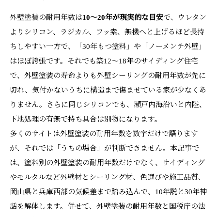
外壁塗装の耐用年数は
10〜20年が現実的な目安
で、ウレタン
よりシリコン、ラジカル、フッ素、無機へと上げるほど長持
ちしやすい一方で、「30年もつ塗料」や「ノーメンテ外壁」
はほぼ誇張です。それでも築12〜18年のサイディング住宅
で、外壁塗装の寿命よりも外壁シーリングの耐用年数が先に
切れ、気付かないうちに構造まで傷ませている家が少なくあ
りません。さらに同じシリコンでも、瀬戸内海沿いと内陸、
下地処理の有無で持ち具合は別物になります。
多くのサイトは外壁塗装の耐用年数を数字だけで語ります
が、それでは「うちの場合」が判断できません。本記事で
は、塗料別の外壁塗装の耐用年数だけでなく、サイディング
やモルタルなど外壁材とシーリング材、色選びや施工品質、
岡山県と兵庫西部の気候差まで踏み込んで、10年説と30年神
話を解体します。併せて、外壁塗装の耐用年数と国税庁の法