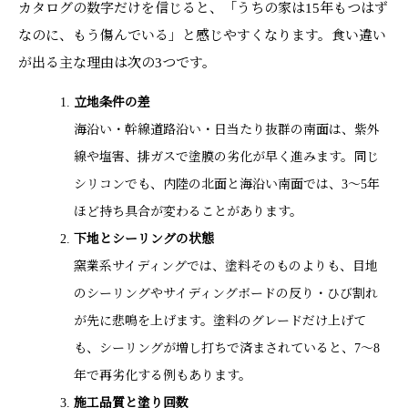
カタログの数字だけを信じると、「うちの家は15年もつはず
なのに、もう傷んでいる」と感じやすくなります。食い違い
が出る主な理由は次の3つです。
立地条件の差
海沿い・幹線道路沿い・日当たり抜群の南面は、紫外
線や塩害、排ガスで塗膜の劣化が早く進みます。同じ
シリコンでも、内陸の北面と海沿い南面では、3～5年
ほど持ち具合が変わることがあります。
下地とシーリングの状態
窯業系サイディングでは、塗料そのものよりも、目地
のシーリングやサイディングボードの反り・ひび割れ
が先に悲鳴を上げます。塗料のグレードだけ上げて
も、シーリングが増し打ちで済まされていると、7～8
年で再劣化する例もあります。
施工品質と塗り回数