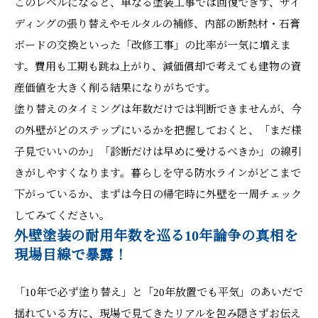
このレベルになると、単なる塗装工事では回復できず、サイ
ディングの張り替えやモルタルの補修、内部の断熱材・石膏
ボードの交換といった「改修工事」の比率が一気に増えま
す。費用も工期も跳ね上がり、減価償却で考えても建物の資
産価値を大きく削る結果になりがちです。
塗り替えのタイミングは年数だけでは判断できませんが、今
の外壁がどのステップにいるかを把握しておくと、「まだ様
子見でいいのか」「診断だけは早めに受けるべきか」の線引
きがしやすくなります。暮らしを守る防水ラインがどこまで
下がっているか、まずは今日の帰宅時に外壁を一周チェック
してみてください。
外壁塗装の耐用年数を巡る10年論争の真相を
現場目線で暴露！
「10年で必ず塗り替え」と「20年放置でも平気」のあいだで
揺れている方に、現場で見てきたリアルを包み隠さずお伝え