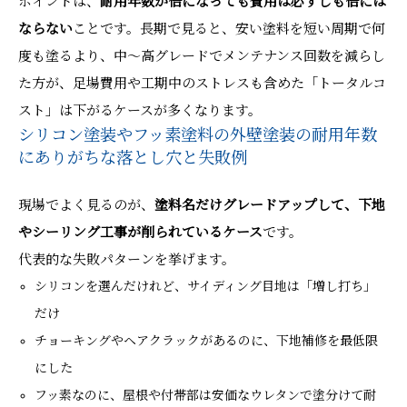
ポイントは、
耐用年数が倍になっても費用は必ずしも倍には
ならない
ことです。長期で見ると、安い塗料を短い周期で何
度も塗るより、中〜高グレードでメンテナンス回数を減らし
た方が、足場費用や工期中のストレスも含めた「トータルコ
スト」は下がるケースが多くなります。
シリコン塗装やフッ素塗料の外壁塗装の耐用年数
にありがちな落とし穴と失敗例
現場でよく見るのが、
塗料名だけグレードアップして、下地
やシーリング工事が削られているケース
です。
代表的な失敗パターンを挙げます。
シリコンを選んだけれど、サイディング目地は「増し打ち」
だけ
チョーキングやヘアクラックがあるのに、下地補修を最低限
にした
フッ素なのに、屋根や付帯部は安価なウレタンで塗分けて耐