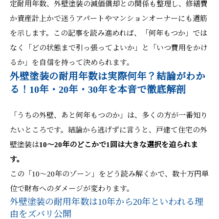
定耐用年数、外壁塗装の減価償却との関係も整理し、修繕費
か資産計上かで迷うアパートやマンションオーナーにも道筋
を示します。この記事を読み進めれば、「何年もつか」では
なく「どの状態まで引っ張ってよいか」と「いつ費用をかけ
るか」を自信を持って決められます。
外壁塗装の耐用年数は実際何年？結論がわか
る！10年・20年・30年を本音で徹底解剖
「うちの外壁、あと何年もつのか」は、多くの方が一番知り
たいところです。結論から逃げずに言うと、戸建て住宅の外
壁塗装は
10～20年のどこかで1回は大きな選択を迫られま
す。
この「10～20年のゾーン」をどう読み解くかで、数十万円単
位で財布へのダメージが変わります。
外壁塗装の耐用年数は10年から20年といわれる理
由をズバリ公開