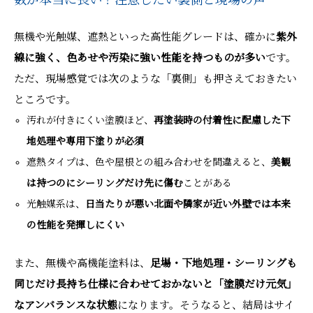
数が本当に長い？注意したい裏側と現場の声
無機や光触媒、遮熱といった高性能グレードは、確かに
紫外
線に強く、色あせや汚染に強い性能を持つものが多い
です。
ただ、現場感覚では次のような「裏側」も押さえておきたい
ところです。
汚れが付きにくい塗膜ほど、
再塗装時の付着性に配慮した下
地処理や専用下塗りが必須
遮熱タイプは、色や屋根との組み合わせを間違えると、
美観
は持つのにシーリングだけ先に傷む
ことがある
光触媒系は、
日当たりが悪い北面や隣家が近い外壁では本来
の性能を発揮しにくい
また、無機や高機能塗料は、
足場・下地処理・シーリングも
同じだけ長持ち仕様に合わせておかないと「塗膜だけ元気」
なアンバランスな状態
になります。そうなると、結局はサイ