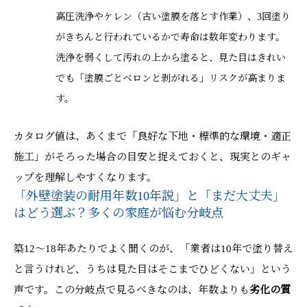
高圧洗浄やケレン（古い塗膜を落とす作業）、3回塗り
がきちんと行われているかで寿命は数年変わります。
洗浄を弱くして汚れの上から塗ると、見た目はきれい
でも「塗膜ごとベロンと剥がれる」リスクが高まりま
す。
カタログ値は、あくまで「良好な下地・標準的な環境・適正
施工」がそろった場合の目安と捉えておくと、現実とのギャ
ップを理解しやすくなります。
「外壁塗装の耐用年数10年説」と「まだ大丈夫」
はどう選ぶ？多くの家庭が悩む分岐点
築12～18年あたりでよく聞くのが、「業者は10年で塗り替え
と言うけれど、うちは見た目はそこまでひどくない」という
声です。この分岐点で見るべきなのは、年数よりも
劣化の質