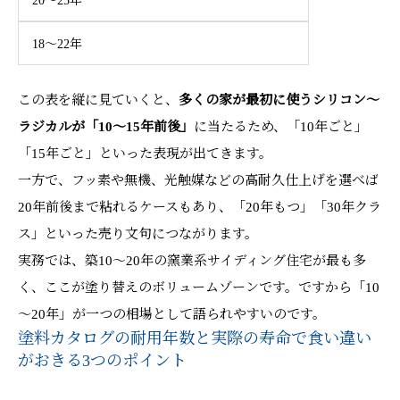
20～25年
18～22年
この表を縦に見ていくと、
多くの家が最初に使うシリコン～
ラジカルが「10～15年前後」
に当たるため、「10年ごと」
「15年ごと」といった表現が出てきます。
一方で、フッ素や無機、光触媒などの高耐久仕上げを選べば
20年前後まで粘れるケースもあり、「20年もつ」「30年クラ
ス」といった売り文句につながります。
実務では、築10～20年の窯業系サイディング住宅が最も多
く、ここが塗り替えのボリュームゾーンです。ですから「10
～20年」が一つの相場として語られやすいのです。
塗料カタログの耐用年数と実際の寿命で食い違い
がおきる3つのポイント